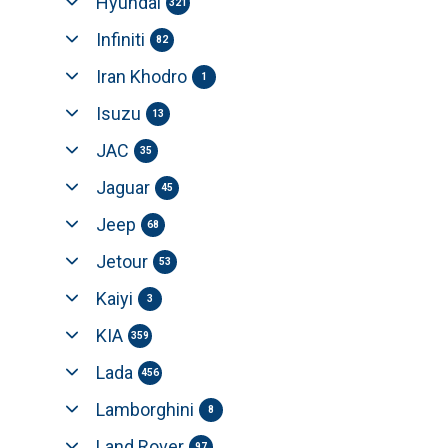
Hyundai
321
Infiniti
82
Iran Khodro
1
Isuzu
13
JAC
35
Jaguar
45
Jeep
68
Jetour
53
Kaiyi
3
KIA
359
Lada
456
Lamborghini
8
Land Rover
97