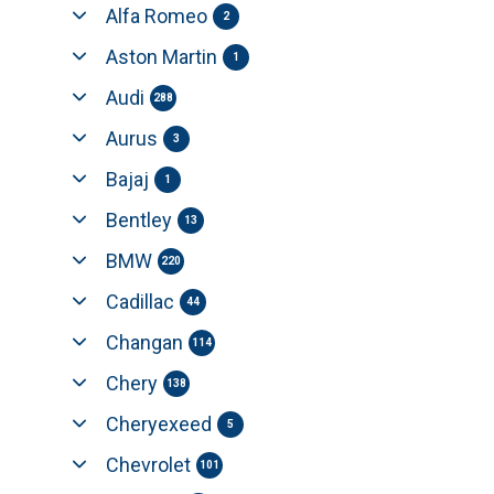
Alfa Romeo
2
Aston Martin
1
Audi
288
Aurus
3
Bajaj
1
Bentley
13
BMW
220
Cadillac
44
Changan
114
Chery
138
Cheryexeed
5
Chevrolet
101