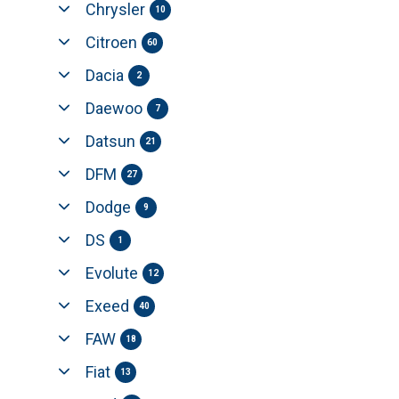
Chrysler
10
Citroen
60
Dacia
2
Daewoo
7
Datsun
21
DFM
27
Dodge
9
DS
1
Evolute
12
Exeed
40
FAW
18
Fiat
13