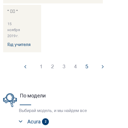
“ 👍🏻 “
15
ноября
2019 г.
Год учителя
1
2
3
4
5
По модели
Выбирай модель, и мы найдем все
Acura
2