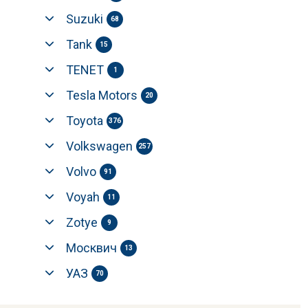
Suzuki
68
Tank
15
TENET
1
Tesla Motors
20
Toyota
376
Volkswagen
257
Volvo
91
Voyah
11
Zotye
9
Москвич
13
УАЗ
70