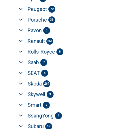
Peugeot
72
Porsche
33
Ravon
3
Renault
268
Rolls-Royce
8
Saab
7
SEAT
4
Skoda
264
Skywell
3
Smart
7
SsangYong
4
Subaru
97