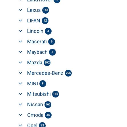
Lexus
148
LIFAN
12
Lincoln
3
Maserati
6
Maybach
3
Mazda
202
Mercedes-Benz
226
MINI
8
Mitsubishi
160
Nissan
163
Omoda
36
Opel
52