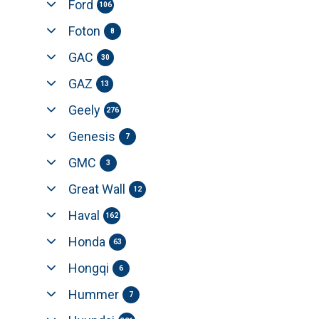
Ford
106
Foton
8
GAC
30
GAZ
13
Geely
276
Genesis
7
GMC
3
Great Wall
12
Haval
162
Honda
63
Hongqi
6
Hummer
7