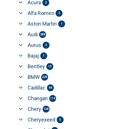
Acura
2
Alfa Romeo
2
Aston Martin
1
Audi
288
Aurus
3
Bajaj
1
Bentley
13
BMW
220
Cadillac
44
Changan
114
Chery
138
Cheryexeed
5