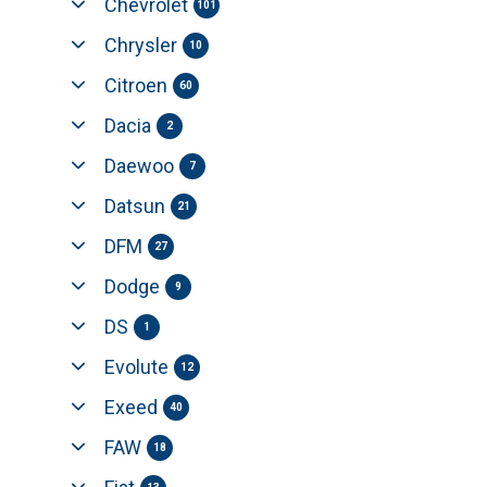
Chevrolet
101
Chrysler
10
Citroen
60
Dacia
2
Daewoo
7
Datsun
21
DFM
27
Dodge
9
DS
1
Evolute
12
Exeed
40
FAW
18