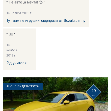
“ Не авто ,а мечта! 👌 “
15 ноября 2019 г.
Тут вам не игрушки: сюрпризы от Suzuki Jimny
“ 👍🏻 “
15
ноября
2019 г.
Год учителя
АНОНС ВИДЕО-ТЕСТА
29
сен