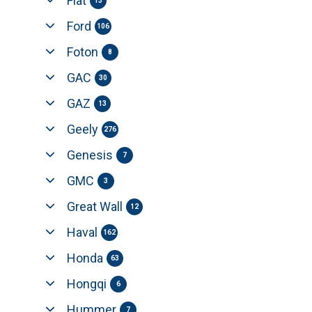
Fiat
13
Ford
106
Foton
8
GAC
30
GAZ
13
Geely
276
Genesis
7
GMC
3
Great Wall
12
Haval
162
Honda
63
Hongqi
6
Hummer
7