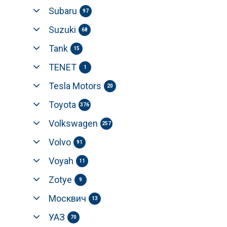
Subaru
97
Suzuki
68
Tank
15
TENET
1
Tesla Motors
20
Toyota
376
Volkswagen
257
Volvo
91
Voyah
11
Zotye
9
Москвич
13
УАЗ
70