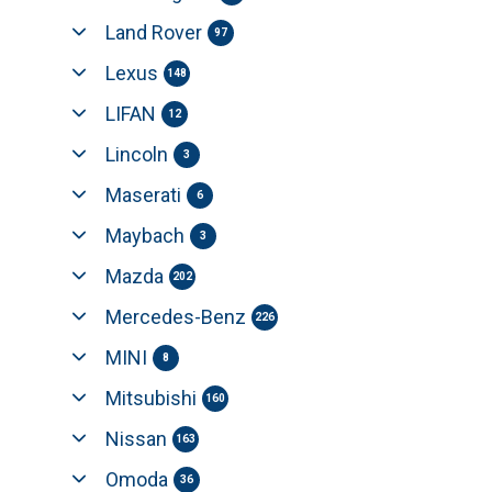
Land Rover
97
Lexus
148
LIFAN
12
Lincoln
3
Maserati
6
Maybach
3
Mazda
202
Mercedes-Benz
226
MINI
8
Mitsubishi
160
Nissan
163
Omoda
36