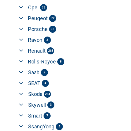
Opel
52
Peugeot
72
Porsche
33
Ravon
3
Renault
268
Rolls-Royce
8
Saab
7
SEAT
4
Skoda
264
Skywell
3
Smart
7
SsangYong
4