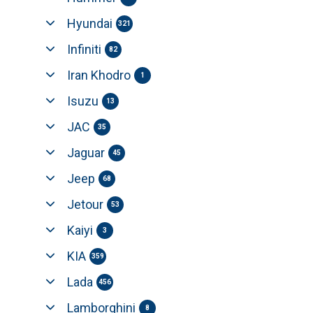
Hyundai
321
Infiniti
82
Iran Khodro
1
Isuzu
13
JAC
35
Jaguar
45
Jeep
68
Jetour
53
Kaiyi
3
KIA
359
Lada
456
Lamborghini
8