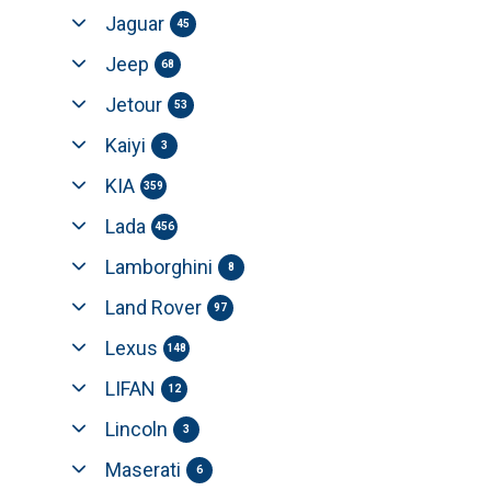
Jaguar
45
Jeep
68
Jetour
53
Kaiyi
3
KIA
359
Lada
456
Lamborghini
8
Land Rover
97
Lexus
148
LIFAN
12
Lincoln
3
Maserati
6