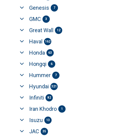
Genesis
7
GMC
3
Great Wall
12
Haval
162
Honda
63
Hongqi
6
Hummer
7
Hyundai
321
Infiniti
82
Iran Khodro
1
Isuzu
13
JAC
35