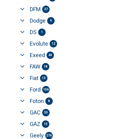
DFM
27
Dodge
9
DS
1
Evolute
12
Exeed
40
FAW
18
Fiat
13
Ford
106
Foton
8
GAC
30
GAZ
13
Geely
276