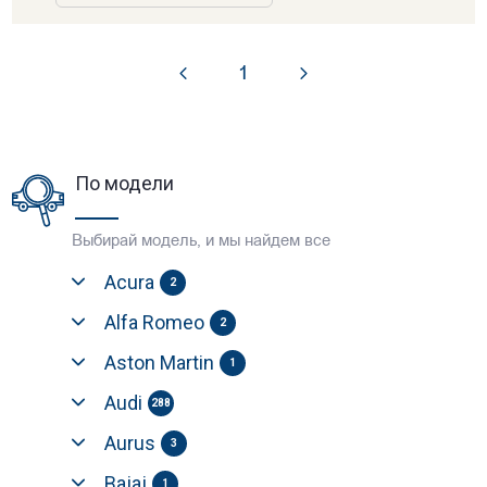
1
По модели
Выбирай модель, и мы найдем все
Acura
2
Alfa Romeo
2
Aston Martin
1
Audi
288
Aurus
3
Bajaj
1