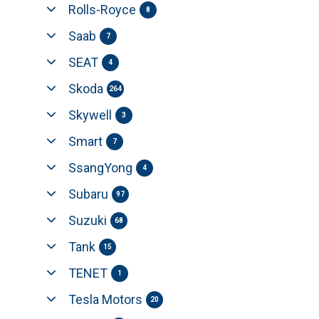
Rolls-Royce
8
Saab
7
SEAT
4
Skoda
264
Skywell
3
Smart
7
SsangYong
4
Subaru
97
Suzuki
68
Tank
15
TENET
1
Tesla Motors
20