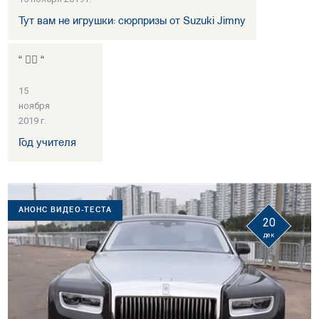
Тут вам не игрушки: сюрпризы от Suzuki Jimny
“ 👍🏻 “
15
ноября
2019 г.
Год учителя
АНОНС ВИДЕО-ТЕСТА
20
дек