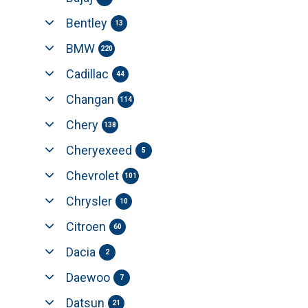
Bentley
13
BMW
220
Cadillac
44
Changan
114
Chery
138
Cheryexeed
5
Chevrolet
101
Chrysler
10
Citroen
60
Dacia
2
Daewoo
7
Datsun
21