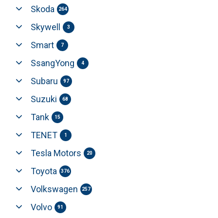
Skoda
264
Skywell
3
Smart
7
SsangYong
4
Subaru
97
Suzuki
68
Tank
15
TENET
1
Tesla Motors
20
Toyota
376
Volkswagen
257
Volvo
91