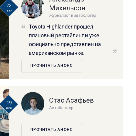
23
Михельсон
авг
Журналист и автоблогер
Toyota Highlander прошел
плановый рестайлинг и уже
официально представлен на
американском рынке.
ПРОЧИТАТЬ АНОНС
Стас Асафьев
19
Автоблоггер
июн
ПРОЧИТАТЬ АНОНС