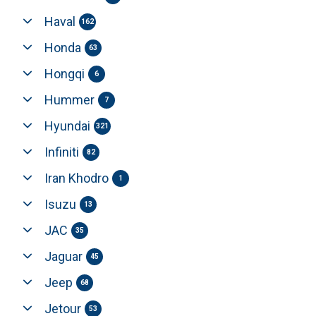
Haval
162
Honda
63
Hongqi
6
Hummer
7
Hyundai
321
Infiniti
82
Iran Khodro
1
Isuzu
13
JAC
35
Jaguar
45
Jeep
68
Jetour
53