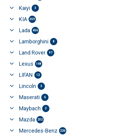
Kaiyi
3
KIA
359
Lada
456
Lamborghini
8
Land Rover
97
Lexus
148
LIFAN
12
Lincoln
3
Maserati
6
Maybach
3
Mazda
202
Mercedes-Benz
226