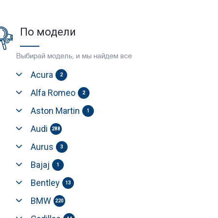
По модели
Выбирай модель, и мы найдем все
Acura
2
Alfa Romeo
2
Aston Martin
1
Audi
288
Aurus
3
Bajaj
1
Bentley
13
BMW
220