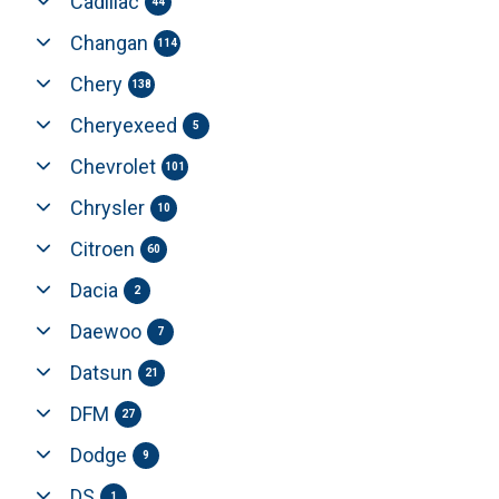
Cadillac
44
Changan
114
Chery
138
Cheryexeed
5
Chevrolet
101
Chrysler
10
Citroen
60
Dacia
2
Daewoo
7
Datsun
21
DFM
27
Dodge
9
DS
1