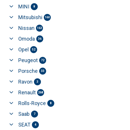
MINI
8
Mitsubishi
160
Nissan
163
Omoda
36
Opel
52
Peugeot
72
Porsche
33
Ravon
3
Renault
268
Rolls-Royce
8
Saab
7
SEAT
4