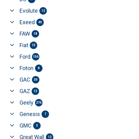
Evolute
12
Exeed
40
FAW
18
Fiat
13
Ford
106
Foton
8
GAC
30
GAZ
13
Geely
276
Genesis
7
GMC
3
Great Wall
12