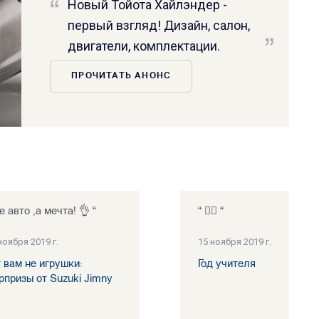
Новый Тойота Хайлэндер -
первый взгляд! Дизайн, салон,
двигатели, комплектации.
ПРОЧИТАТЬ АНОНС
е авто ,а мечта! 👌 “
“ 👍🏻 “
ноября 2019 г.
15 ноября 2019 г.
т вам не игрушки:
Год учителя
рпризы от Suzuki Jimny