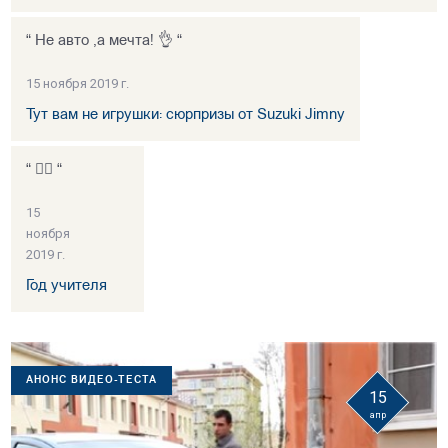
“ Не авто ,а мечта! 👌 “
15 ноября 2019 г.
Тут вам не игрушки: сюрпризы от Suzuki Jimny
“ 👍🏻 “
15
ноября
2019 г.
Год учителя
АНОНС ВИДЕО-ТЕСТА
15
апр