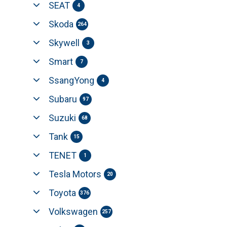
SEAT
4
Skoda
264
Skywell
3
Smart
7
SsangYong
4
Subaru
97
Suzuki
68
Tank
15
TENET
1
Tesla Motors
20
Toyota
376
Volkswagen
257