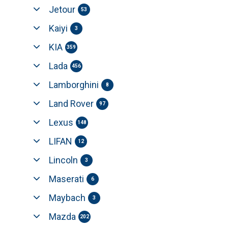
Jetour
53
Kaiyi
3
KIA
359
Lada
456
Lamborghini
8
Land Rover
97
Lexus
148
LIFAN
12
Lincoln
3
Maserati
6
Maybach
3
Mazda
202