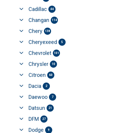
Cadillac
44
Changan
114
Chery
138
Cheryexeed
5
Chevrolet
101
Chrysler
10
Citroen
60
Dacia
2
Daewoo
7
Datsun
21
DFM
27
Dodge
9