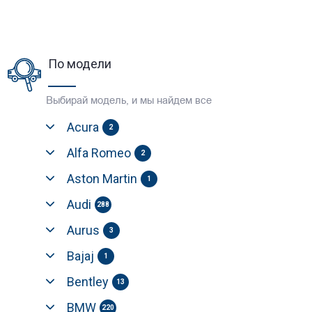
По модели
Выбирай модель, и мы найдем все
Acura
2
Alfa Romeo
2
Aston Martin
1
Audi
288
Aurus
3
Bajaj
1
Bentley
13
BMW
220