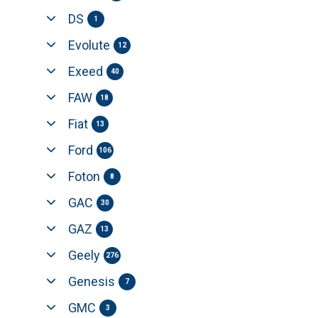
DS
1
Evolute
12
Exeed
40
FAW
18
Fiat
13
Ford
106
Foton
8
GAC
30
GAZ
13
Geely
276
Genesis
7
GMC
3