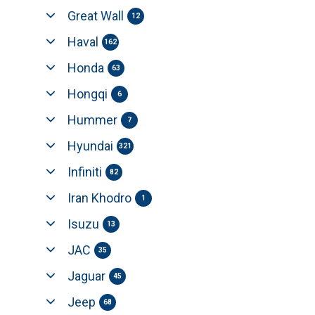
Great Wall
12
Haval
162
Honda
63
Hongqi
6
Hummer
7
Hyundai
321
Infiniti
82
Iran Khodro
1
Isuzu
13
JAC
35
Jaguar
45
Jeep
68