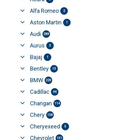
Alfa Romeo
2
Aston Martin
1
Audi
288
Aurus
3
Bajaj
1
Bentley
13
BMW
220
Cadillac
44
Changan
114
Chery
138
Cheryexeed
5
Chevrolet
101