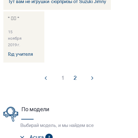
Тут вам не игрушки: сюрпризы от Suzuki Jimny
“ 👍🏻 “
15
ноября
2019 г.
Год учителя
1
2
По модели
Выбирай модель, и мы найдем все
Acura
2