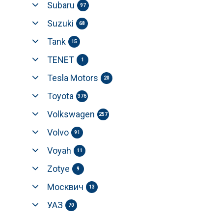
Subaru
97
Suzuki
68
Tank
15
TENET
1
Tesla Motors
20
Toyota
376
Volkswagen
257
Volvo
91
Voyah
11
Zotye
9
Москвич
13
УАЗ
70