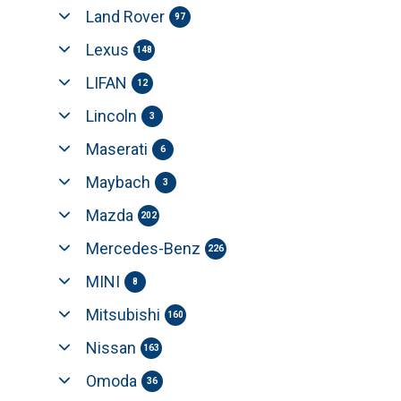
Land Rover
97
Lexus
148
LIFAN
12
Lincoln
3
Maserati
6
Maybach
3
Mazda
202
Mercedes-Benz
226
MINI
8
Mitsubishi
160
Nissan
163
Omoda
36