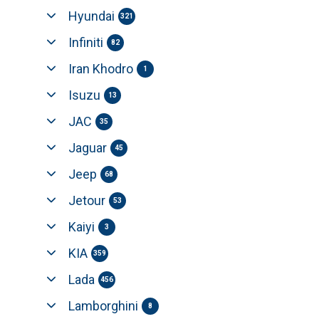
Hyundai
321
Infiniti
82
Iran Khodro
1
Isuzu
13
JAC
35
Jaguar
45
Jeep
68
Jetour
53
Kaiyi
3
KIA
359
Lada
456
Lamborghini
8