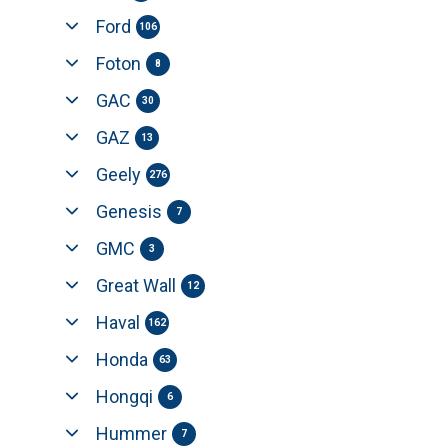
Ford
106
Foton
8
GAC
30
GAZ
13
Geely
276
Genesis
7
GMC
3
Great Wall
12
Haval
162
Honda
63
Hongqi
6
Hummer
7