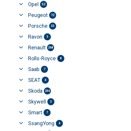
Opel
52
Peugeot
72
Porsche
33
Ravon
3
Renault
268
Rolls-Royce
8
Saab
7
SEAT
4
Skoda
264
Skywell
3
Smart
7
SsangYong
4