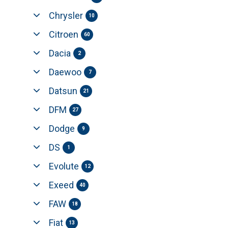
Chrysler
10
Citroen
60
Dacia
2
Daewoo
7
Datsun
21
DFM
27
Dodge
9
DS
1
Evolute
12
Exeed
40
FAW
18
Fiat
13