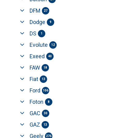
DFM
27
Dodge
9
DS
1
Evolute
12
Exeed
40
FAW
18
Fiat
13
Ford
106
Foton
8
GAC
30
GAZ
13
Geely
276