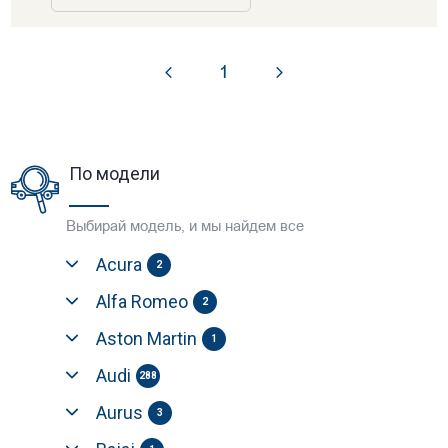
1
По модели
Выбирай модель, и мы найдем все
Acura
2
Alfa Romeo
2
Aston Martin
1
Audi
288
Aurus
3