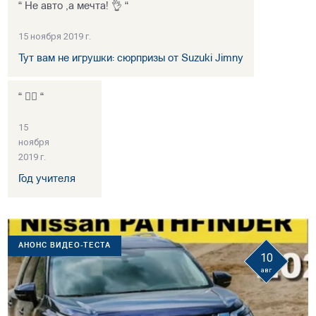
“ Не авто ,а мечта! 👌 “
15 ноября 2019 г.
Тут вам не игрушки: сюрпризы от Suzuki Jimny
“ 👍🏻 “
15
ноября
2019 г.
Год учителя
АНОНС ВИДЕО-ТЕСТА
10
авг