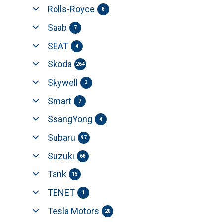
Rolls-Royce
8
Saab
7
SEAT
4
Skoda
264
Skywell
3
Smart
7
SsangYong
4
Subaru
97
Suzuki
68
Tank
15
TENET
1
Tesla Motors
20