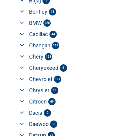
Bajaj
1
Bentley
13
BMW
220
Cadillac
44
Changan
114
Chery
138
Cheryexeed
5
Chevrolet
101
Chrysler
10
Citroen
60
Dacia
2
Daewoo
7
Datsun
21