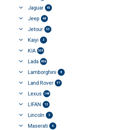
Jaguar
45
Jeep
68
Jetour
53
Kaiyi
3
KIA
359
Lada
456
Lamborghini
8
Land Rover
97
Lexus
148
LIFAN
12
Lincoln
3
Maserati
6