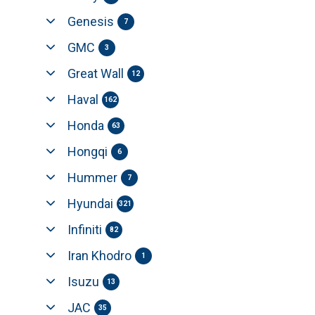
Genesis
7
GMC
3
Great Wall
12
Haval
162
Honda
63
Hongqi
6
Hummer
7
Hyundai
321
Infiniti
82
Iran Khodro
1
Isuzu
13
JAC
35